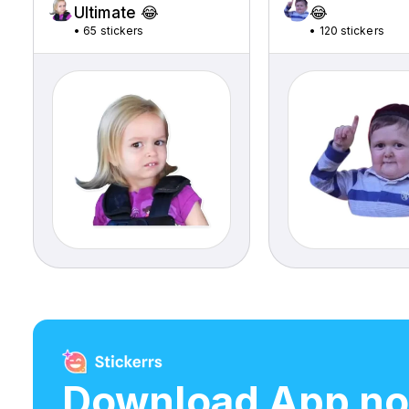
Ultimate 😂
😂
•
65 stickers
•
120 stickers
Download App n