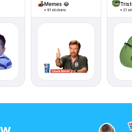
Memes 😂
Tris
•
91 stickers
•
21 st
ow