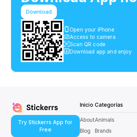
Download
Open your iPhone
Access to camera
Scan QR code
Download app and enjoy
Inicio
Categorías
About
Animals
Try Stickerrs App for
Free
Blog
Brands