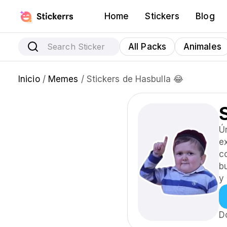
Home
Stickers
Blog
All Packs
Animales
Inicio
/
Memes
/ Stickers de Hasbulla 😂
Ú
e
c
b
y
D