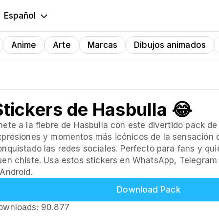
Español
English
Anime
Arte
Marcas
Dibujos animados
Português
Español
Русский
Stickers de Hasbulla 😂
nete a la fiebre de Hasbulla con este divertido pack de 
xpresiones y momentos más icónicos de la sensación d
onquistado las redes sociales. Perfecto para fans y qui
uen chiste. Usa estos stickers en WhatsApp, Telegram
 Android.
Download Pack
ownloads:
90.877