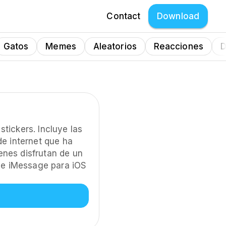
Contact
Download
Gatos
Memes
Aleatorios
Reacciones
D
stickers. Incluye las
e internet que ha
enes disfrutan de un
 e iMessage para iOS