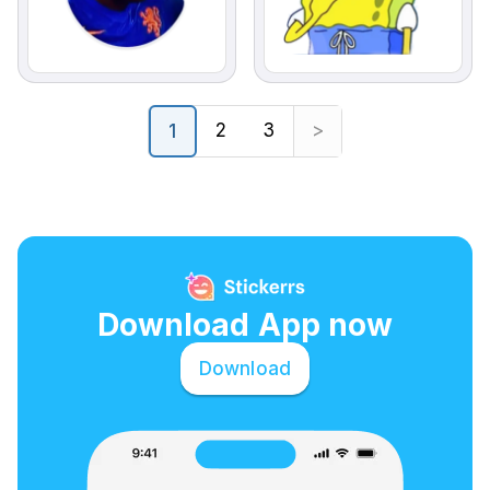
2
3
>
1
Download App now
Download