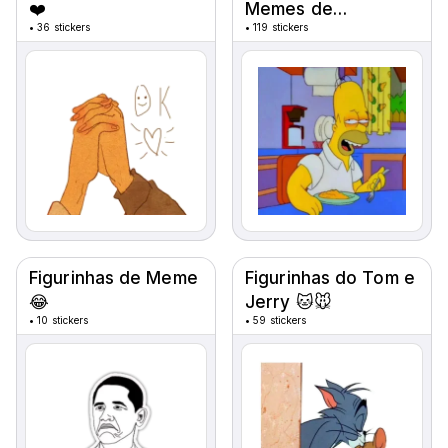
❤️
Memes de
•
36 stickers
•
119 stickers
Desenhos Animados
😂
Figurinhas de Meme
Figurinhas do Tom e
😂
Jerry 🐱🐭
•
10 stickers
•
59 stickers