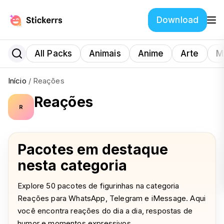
Download
All Packs
Animais
Anime
Arte
M
Início
/
Reações
Reações
R
Pacotes em destaque
nesta categoria
Explore 50 pacotes de figurinhas na categoria
Reações para WhatsApp, Telegram e iMessage. Aqui
você encontra reações do dia a dia, respostas de
humor e momentos expressivos.