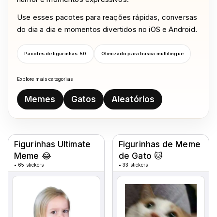
Use esses pacotes para reações rápidas, conversas
do dia a dia e momentos divertidos no iOS e Android.
Pacotes de figurinhas: 50
Otimizado para busca multilíngue
Explore mais categorias
Memes
Gatos
Aleatórios
Sticker packs
Figurinhas Ultimate
Figurinhas de Meme
Meme 😂
de Gato 🐱
•
65 stickers
•
33 stickers