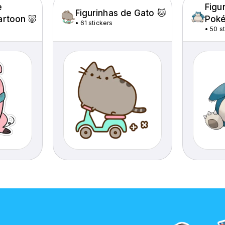
e
Figu
Figurinhas de Gato 🐱
artoon 🐷
Pok
•
61 stickers
•
50 s