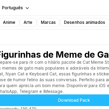
Português
English
Anime
Arte
Marcas
Desenhos animados
Português
Español
Русский
Figurinhas de Meme de Ga
repare-se para rir com o hilário pacote de Cat Meme S
s memes de gato mais populares e adoráveis da inter
at, Nyan Cat e Keyboard Cat, essas figurinhas e stick
ose de humor felino às suas conversas. Perfeito para 
ara quem aprecia um bom meme. Disponível para iOS e
hatsApp, Telegram e iMessage.
Download Pack