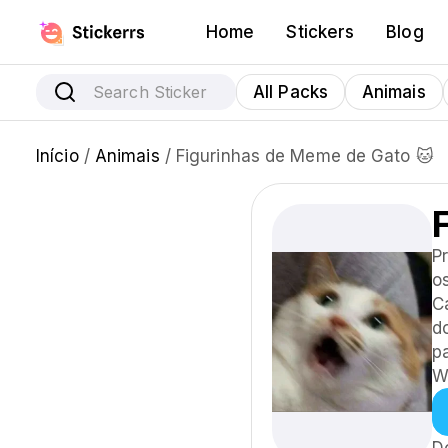
Home
Stickers
Blog
All Packs
Animais
Início
/
Animais
/ Figurinhas de Meme de Gato 🐱
P
o
C
d
p
W