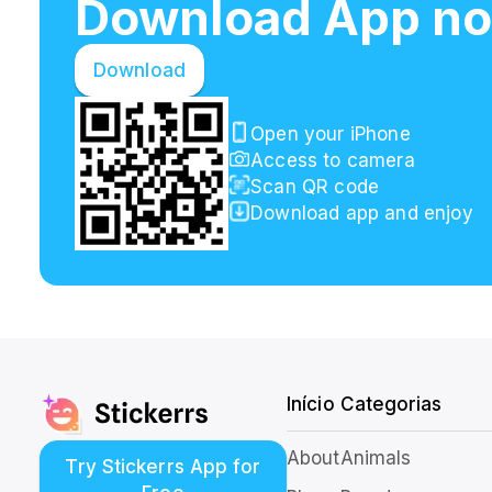
Download App n
Download
Open your iPhone
Access to camera
Scan QR code
Download app and enjoy
Início
Categorias
About
Animals
Try Stickerrs App for