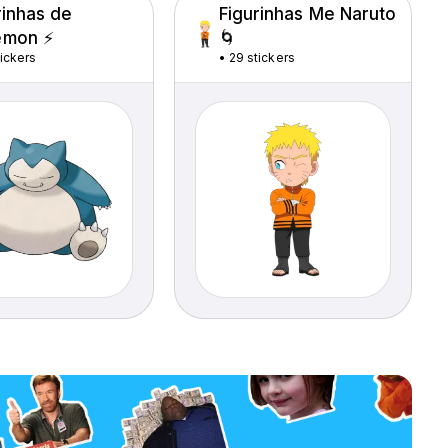
rinhas de
Figurinhas Me Naruto
émon ⚡
🌀
tickers
•
29 stickers