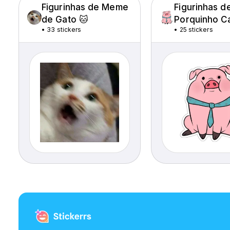
Figurinhas de Meme
Figurinhas d
de Gato 🐱
Porquinho C
•
33 stickers
•
25 stickers