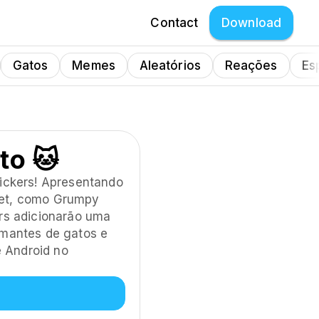
Contact
Download
Gatos
Memes
Aleatórios
Reações
Es
to 🐱
tickers! Apresentando
net, como Grumpy
ers adicionarão uma
amantes de gatos e
 Android no