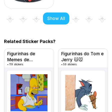
Show All
Related Sticker Packs?
Figurinhas de
Figurinhas do Tom e
Memes de
Jerry 🐱🐭
•
119 stickers
•
59 stickers
Desenhos Animados
😂