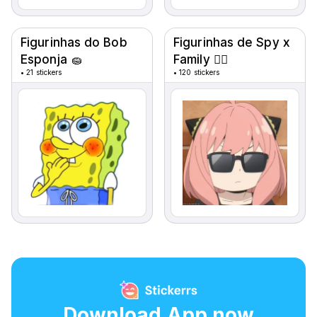
Figurinhas do Bob
Figurinhas de Spy x
Esponja 🧽
Family 🕵️‍♀️
•
21 stickers
•
120 stickers
Download App now