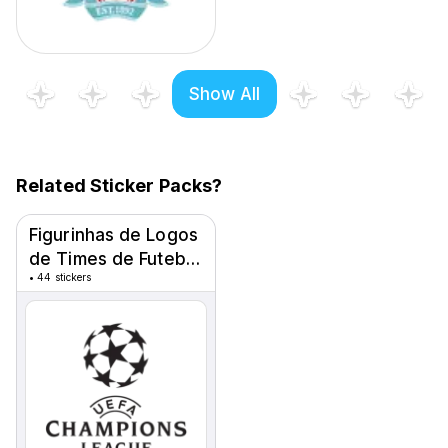
Show All
Related Sticker Packs?
Figurinhas de Logos
de Times de Futebol
•
44 stickers
⚽