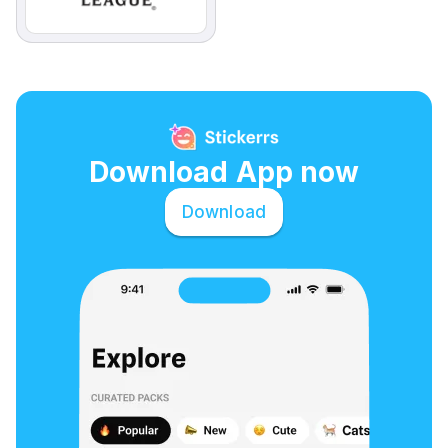
Download App now
Download