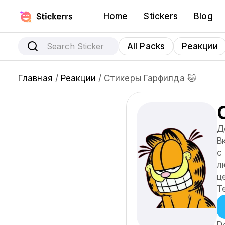
Home
Stickers
Blog
All Packs
Реакции
Главная
/
Реакции
/ Стикеры Гарфилда 🐱
Д
В
с
л
ц
T