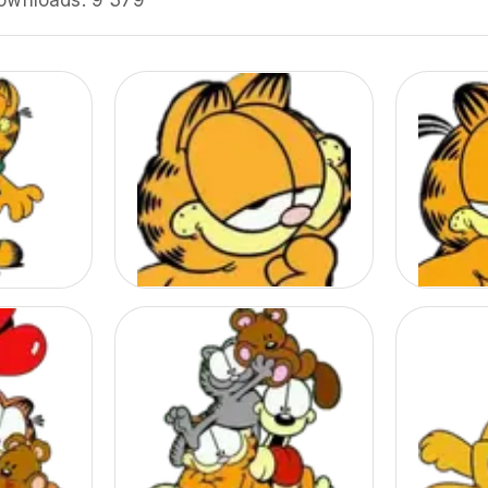
ownloads:
9 379