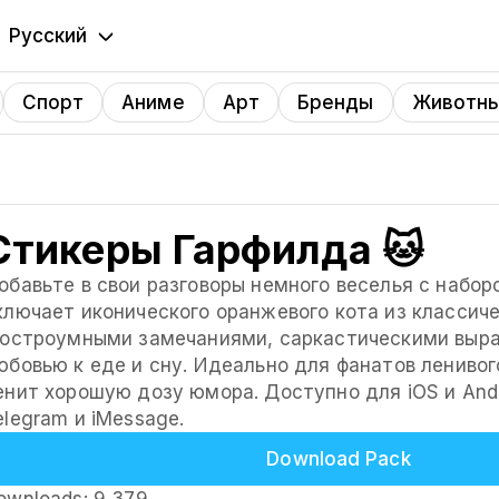
Русский
English
Спорт
Аниме
Арт
Бренды
Животн
Português
Español
Русский
Стикеры Гарфилда 🐱
обавьте в свои разговоры немного веселья с наборо
ключает иконического оранжевого кота из классич
 остроумными замечаниями, саркастическими выр
юбовью к еде и сну. Идеально для фанатов ленивого
енит хорошую дозу юмора. Доступно для iOS и Andr
elegram и iMessage.
Download Pack