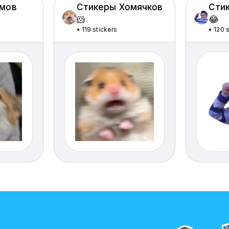
емов
Стикеры Хомячков
Сти
🐹
😂
•
119 stickers
•
120 