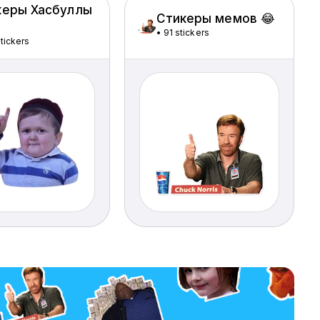
керы Хасбуллы
Стикеры мемов 😂
•
91 stickers
stickers