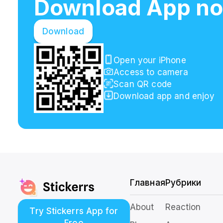
Download App n
Download
Open your iPhone
Access to camera
Scan QR code
Download app and enjoy
Главная
Рубрики
About
Reaction
Try Stickerrs App for