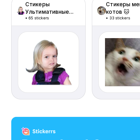
Стикеры
Стикеры м
Ультимативные
котов 🐱
•
65 stickers
•
33 stickers
Мемы 🗯️