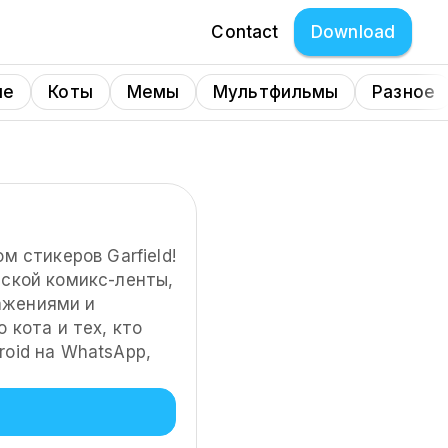
Contact
Download
ые
Коты
Мемы
Мультфильмы
Разное
м стикеров Garfield!
еской комикс-ленты,
ажениями и
 кота и тех, кто
oid на WhatsApp,